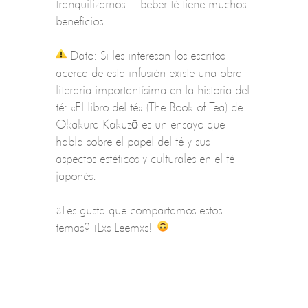
tranquilizarnos… beber té tiene muchos
beneficios.
Dato: Si les interesan los escritos
acerca de esta infusión existe una obra
literaria importantísima en la historia del
té: «El libro del té» (The Book of Tea) de
Okakura Kakuzō es un ensayo que
habla sobre el papel del té y sus
aspectos estéticos y culturales en el té
japonés.
¿Les gusta que compartamos estos
temas? ¡Lxs Leemxs!