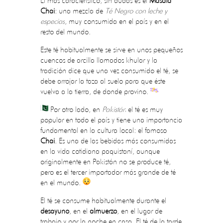
El más característico, sin dudas es el
Masala
Chai
: una mezcla de
Té Negro con leche y
especias
, muy consumida en el país y en el
resto del mundo.
Este té habitualmente se sirve en unos pequeños
cuencos de arcilla llamados khular y la
tradición dice que una vez consumido el té, se
debe arrojar la taza al suelo para que éste
vuelva a la tierra, de donde provino.
Por otro lado, en
Pakistán
el té es muy
popular en todo el país y tiene una importancia
fundamental en la cultura local: el famoso
Chai
. Es una de las bebidas más consumidas
en la vida cotidiana paquistaní, aunque
originalmente en Pakistán no se produce té,
pero es el tercer importador más grande de té
en el mundo.
El té se consume habitualmente durante el
desayuno
, en el
almuerzo
, en el lugar de
trabajo y por la noche en casa. El té de la tarde