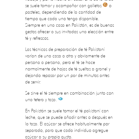
se suele tomar y acompañar con galletas
o
pasteles, dependiendo de la cantidad de
tiempo que cada uno tenga disponible.
Siempre en una casa en Pakistán, es de buenos
gestos ofrecer a sus invitados una elección entre
té y refrescos.
Las técnicas de preparación de té Pakistaní
varían de una casa a otra y obviamente de
persona a persona, pero el té se hace
normalmente de hojas de té sueltas a granel y
dejando reposar por un par de minutos antes
de servir.
Se sirve el té siempre en combinación junto con
una tetera y taza.
En Pakistán se suele tomar el té pakistaní con
leche, que se puede añadir antes o después en
la taza. El azúcar se ofrece habitualmente por
separado, para que cada individuo agregue
azúcar a su propio gusto.