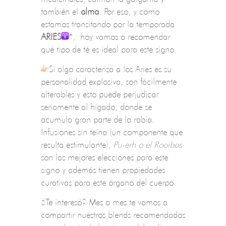
también el
alma
. Por eso, y como
estamos transitando por la temporada
ARIES
*
, ​ hoy vamos a recomendar
qué tipo de té es ideal para este signo.
Si algo caracteriza a los Aries es su
personalidad explosiva, son fácilmente
alterables y esto puede perjudicar
seriamente al hígado, donde se
acumula gran parte de la rabia.
Infusiones sin teína (un componente que
resulta estimulante),
Pu-erh o el Rooibos
son las mejores elecciones para este
signo y además tienen propiedades
curativas para este órgano del cuerpo.
¿Te interesó? Mes a mes te vamos a
compartir nuestros blends recomendados