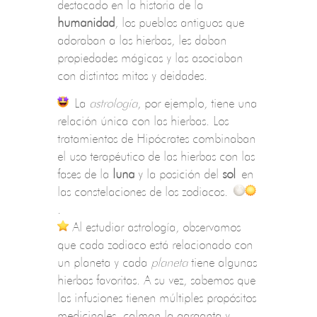
destacado en la historia de la
humanidad
, los pueblos antiguos que
adoraban a las hierbas, les daban
propiedades mágicas y las asociaban
con distintos mitos y deidades.
La
astrología
, por ejemplo, tiene una
relación única con las hierbas. Los
tratamientos de Hipócrates combinaban
el uso terapéutico de las hierbas con las
fases de la
luna
y la posición del
sol
en
las constelaciones de los zodiacos.
.
Al estudiar astrología, observamos
que cada zodiaco está relacionado con
un planeta y cada
planeta
tiene algunas
hierbas favoritas. A su vez, sabemos que
las infusiones tienen múltiples propósitos
medicinales, calman la garganta y