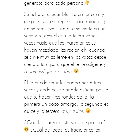
generosa para cada persona.
Se echa el azúcar blanco en terrones y
después se deja reposar unos minutos y
no se remueve si no que se vierte en un
vaso y se devuelve a la tetera varias
veces hasta que los ingredientes se
hayan mezclado.
Es recién ahí cuando
se sirve muy caliente en los vasos desde
cierta altura para que el té se oxigene y
se intensifique su sabor.
El té puede ser infusionado hasta tres
veces y cada vez se añade azúcar, por lo
que se hacen tres rondas de té, la
primera un poco amarga, la segunda es
dulce y la tercera
muy dulce.
¿Qué les pareció esta serie de posteos?
¿Cuál de todas las tradiciones les