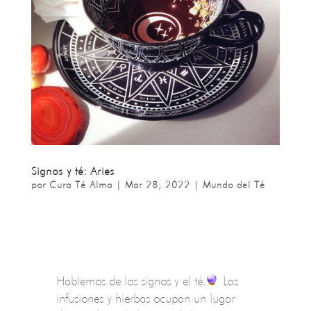
Signos y té: Aries
por
Cura Té Alma
|
Mar 28, 2022
|
Mundo del Té
Hablemos de los signos y el té.
Las
infusiones y hierbas ocupan un lugar