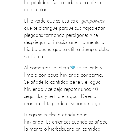
hospitalidad; Se considera una ofensa
no aceptarlo.
El té verde que se usa es el
gunpowder
que se distingue porque sus hojas están
plegadas formando perdigones y se
despliegan al infusionarse. La menta o
hierba buena que se utiliza siempre debe
ser fresca.
Al comenzar, la tetera
se calienta y
limpia con agua hirviendo por dentro.
Se añade la cantidad de té y el agua
hirviendo y se deja reposar unos 40
segundos y se tira el agua. De esta
manera el té pierde el sabor amargo.
Luego se vuelve a añadir agua
hirviendo. Es entonces cuando se añade
la menta o hierbabuena en cantidad