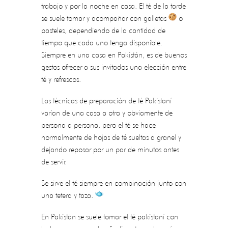
trabajo y por la noche en casa. El té de la tarde
se suele tomar y acompañar con galletas
o
pasteles, dependiendo de la cantidad de
tiempo que cada uno tenga disponible.
Siempre en una casa en Pakistán, es de buenos
gestos ofrecer a sus invitados una elección entre
té y refrescos.
Las técnicas de preparación de té Pakistaní
varían de una casa a otra y obviamente de
persona a persona, pero el té se hace
normalmente de hojas de té sueltas a granel y
dejando reposar por un par de minutos antes
de servir.
Se sirve el té siempre en combinación junto con
una tetera y taza.
En Pakistán se suele tomar el té pakistaní con