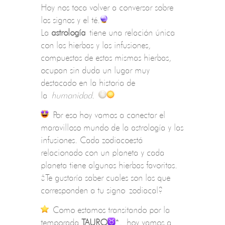
Hoy nos toca volver a conversar sobre
los signos y el té.
La
astrología
tiene una relación única
con las hierbas y las infusiones,
compuestas de estas mismas hierbas,
ocupan sin duda un lugar muy
destacado en la historia de
la
humanidad
.
Por eso hoy vamos a conectar el
maravilloso mundo de la astrología y las
infusiones. Cada zodiacoestá
relacionado con un planeta y cada
planeta tiene algunas hierbas favoritas.
¿Te gustaría saber cuales son las que
corresponden a tu signo zodiacal?
Como estamos transitando por la
temporada
TAURO
*
, ​ hoy vamos a