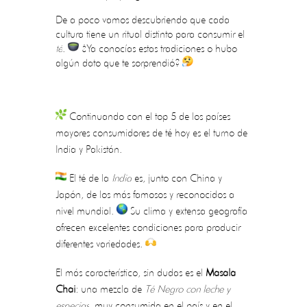
De a poco vamos descubriendo que cada
cultura tiene un ritual distinto para consumir el
té
.
¿Ya conocías estas tradiciones o hubo
algún dato que te sorprendió?
Continuando con el top 5 de los países
mayores consumidores de té hoy es el turno de
India y Pakistán.
El té de la
India
es, junto con China y
Japón, de los más famosos y reconocidos a
nivel mundial.
Su clima y extensa geografía
ofrecen excelentes condiciones para producir
diferentes variedades.
El más característico, sin dudas es el
Masala
Chai
: una mezcla de
Té Negro con leche y
especias
, muy consumida en el país y en el