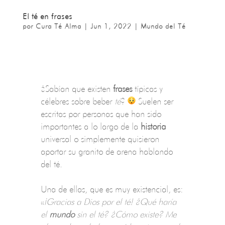
El té en frases
por
Cura Té Alma
|
Jun 1, 2022
|
Mundo del Té
¿Sabían que existen
frases
típicas y
célebres sobre beber
té
?
Suelen ser
escritas por personas que han sido
importantes a lo largo de la
historia
universal o simplemente quisieron
aportar su granito de arena hablando
del té.
Una de ellas, que es muy existencial, es:
«
¡Gracias a Dios por el té! ¿Qué haría
el
mundo
sin el té? ¿Cómo existe? Me