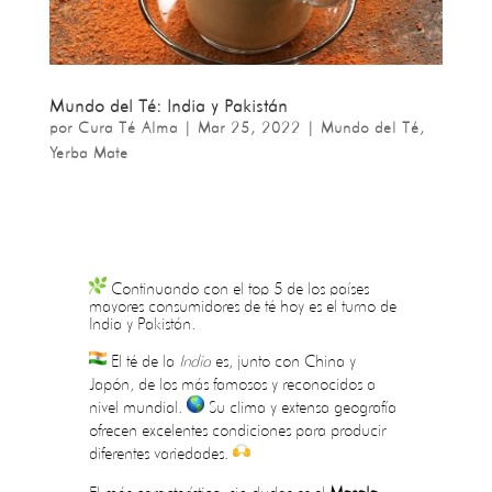
Mundo del Té: India y Pakistán
por
Cura Té Alma
|
Mar 25, 2022
|
Mundo del Té
,
Yerba Mate
Continuando con el top 5 de los países
mayores consumidores de té hoy es el turno de
India y Pakistán.
El té de la
India
es, junto con China y
Japón, de los más famosos y reconocidos a
nivel mundial.
Su clima y extensa geografía
ofrecen excelentes condiciones para producir
diferentes variedades.