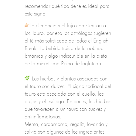
recomendar qué tipo de té es ideal para
este signo.
La elegancia y el lujo caracterizan a
los Tauro, por eso los astrólogos sugieren
el té más sofisticado de todos el English
Break. La bebida típica de la nobleza
británica y algo indiscutible en la dieta
de la mismísima Reina de Inglaterra.
Las hierbas y plantas asociadas con
el tauro son dulces. El signo zodiacal del
tauro está asociado con el cuello, las
orejas y el esófago. Entonces, las hierbas
que favorecen a un tauro son suaves y
antiinflamatorias.
Menta, cardamomo, regaliz, lavanda y
salvia son algunos de los ingredientes