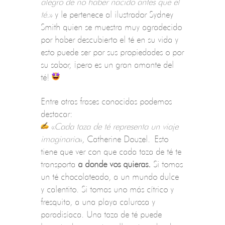
alegro de no haber nacido antes que el
té.
» y le pertenece al ilustrador Sydney
Smith quien se muestra muy agradecido
por haber descubierto el té en su vida y
esto puede ser por sus propiedades o por
su sabor
, ¡pero es un gran amante del
té!
Entre otras frases conocidas podemos
destacar:
«
Cada taza de té representa un viaje
imaginario
», Catherine Douzel. Esto
tiene que ver con que cada taza de té te
transporta
a donde vos quieras.
Si tomas
un té chocolateado, a un mundo dulce
y calentito. Si tomas uno más cítrico y
fresquito, a una playa calurosa y
paradisíaca. Una taza de té puede