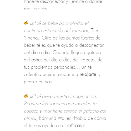
hacerte desconectar y llevarte a donde
más desees.
«
El té se bebe para olvidar el
continuo estruendo del mundo
», Tien
Yiheng. Otro de los puntos fuertes de
beber té es que te ayuda a desconectar
del día a día. Cuando llegas agotado
del
estres
del día a día, del trabajo, de
tus problemas personales… un té
calentito puede ayudarte a
relajarte
y
pensar en vos.
«
El té aviva nuestra imaginación.
Reprime los vapores que invaden la
cabeza y mantiene sereno el palacio del
alma
», Edmund Waller. Habla de cómo
el té nos ayuda a ser
críticos
a