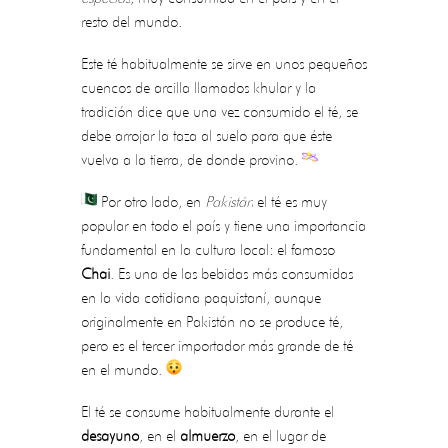
resto del mundo.
Este té habitualmente se sirve en unos pequeños
cuencos de arcilla llamados khular y la
tradición dice que una vez consumido el té, se
debe arrojar la taza al suelo para que éste
vuelva a la tierra, de donde provino.
Por otro lado, en
Pakistán
el té es muy
popular en todo el país y tiene una importancia
fundamental en la cultura local: el famoso
Chai
. Es una de las bebidas más consumidas
en la vida cotidiana paquistaní, aunque
originalmente en Pakistán no se produce té,
pero es el tercer importador más grande de té
en el mundo.
El té se consume habitualmente durante el
desayuno
, en el
almuerzo
, en el lugar de