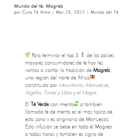
Mundo del té: Magreb
por
Cura Té Alma
|
Mar 25, 2022
|
Mundo del Té
Para terminar el top 5
de los países
mayores consumidores de té hoy les
vamos a contar la tradición de
Magreb
,
una región del norte de África
constituida por
Mauritania, Marruecos,
Argelia, Túnez y Libia y el Magre.
El
Té Verde
con menta
o también
llamado té de menta es el más típico de
esta zona y es originario de Marruecos.
Esta infusión se bebe en todo el Magreb
a todas horas y también es signo de