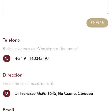
ENVIAR
Teléfono
Podes enviarnos un WhatsApp o Llamarnos!
+54 9 1160345497

Dirección
Encontranos en nuestro local.
Dr. Francisco Muñiz 1645, Río Cuarto, Córdoba

Email