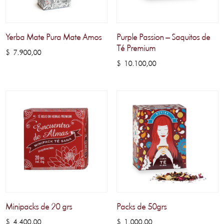
Yerba Mate Pura Mate Amos
Purple Passion – Saquitos de
Té Premium
$
7.900,00
$
10.100,00
Minipacks de 20 grs
Packs de 50grs
$
4.400,00
$
1.000,00