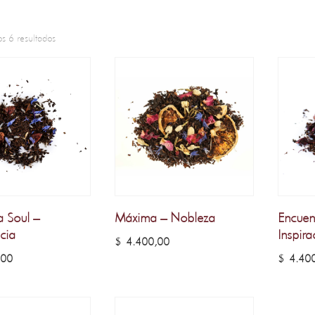
s 6 resultados
a Soul –
Máxima – Nobleza
Encuen
cia
Inspira
$
4.400,00
,00
$
4.400