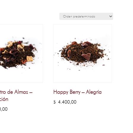
tro de Almas –
Happy Berry – Alegría
ción
$
4.400,00
,00