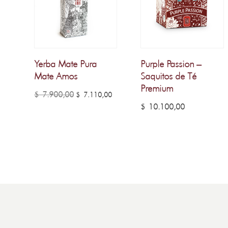
Yerba Mate Pura
Purple Passion –
Mate Amos
Saquitos de Té
Premium
El
El
$
7.900,00
$
7.110,00
$
10.100,00
precio
precio
original
actual
era:
es:
$ 7.900,00.
$ 7.110,00.