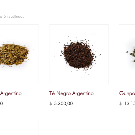
s 5 resultados
 Argentino
Té Negro Argentino
Gunpo
00
$
5.300,00
$
13.15