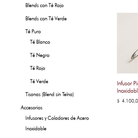
Blends con Té Rojo
Blends con Té Verde
Té Puro
Té Blanco
Té Negro
Té Rojo
Té Verde
Infusor P
Inoxidabl
Tisanas (Blend sin Teína)
$
4.100,
Accesorios
Infusores y Coladores de Acero
Inoxidable