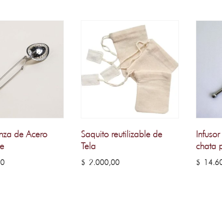
inza de Acero
Saquito reutilizable de
Infusor
e
Tela
chata p
00
$
2.000,00
$
14.60