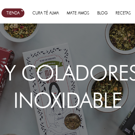
TIENDA
CURA TÉ ALMA
MATE AMOS
BLOG
RECETAS
 Y COLADORE
INOXIDABLE