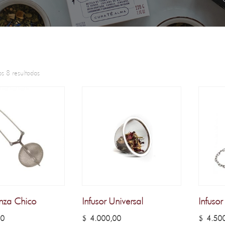
s 8 resultados
inza Chico
Infusor Universal
Infuso
00
$
4.000,00
$
4.500