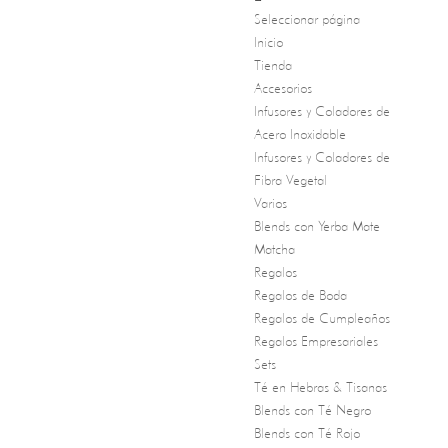
Seleccionar página
Inicio
Tienda
Accesorios
Infusores y Coladores de
Acero Inoxidable
Infusores y Coladores de
Fibra Vegetal
Varios
Blends con Yerba Mate
Matcha
Regalos
Regalos de Boda
Regalos de Cumpleaños
Regalos Empresariales
Sets
Té en Hebras & Tisanas
Blends con Té Negro
Blends con Té Rojo