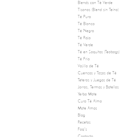
Blends con Té Verde
Tisanas (Blend sin Teína)
Té Puro
Té Blanco
Té Negro
Té Rojo
Té Verde
Té en Saquitos (Teabags)
Té Frio
Vajilla de Té
Cuencos y Tazas de Té
Teteras y Juegos de Té
Jarras, Termos y Botellas
Yerba Mate
Cura Té Alma
Mate Amos
Blog
Recetas
Faq’s
Contacto