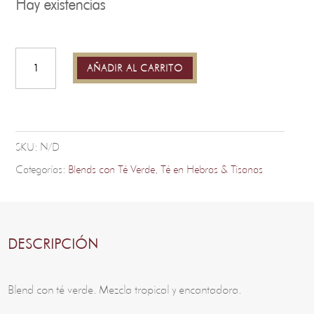
Hay existencias
Fruta
de
la
Pasión
AÑADIR AL CARRITO
-
Encanto
cantidad
SKU:
N/D
Categorías:
Blends con Té Verde
,
Té en Hebras & Tisanas
DESCRIPCIÓN
Blend con té verde. Mezcla tropical y encantadora.