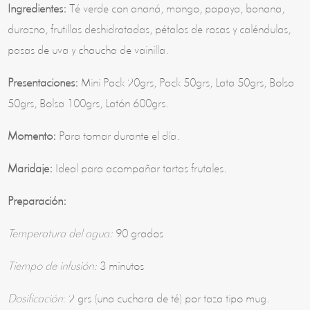
Ingredientes:
Té verde con ananá, mango, papaya, banana,
durazno, frutillas deshidratadas, pétalos de rosas y caléndulas,
pasas de uva y chaucha de vainilla.
Presentaciones:
Mini Pack 20grs, Pack 50grs, Lata 50grs, Bolsa
50grs, Bolsa 100grs, Latón 600grs.
Momento:
Para tomar durante el día.
Maridaje:
Ideal para acompañar tartas frutales.
Preparación:
Temperatura del agua:
90 grados
Tiempo de infusión:
3 minutos
Dosificación
: 2 grs (una cuchara de té) por taza tipo mug.