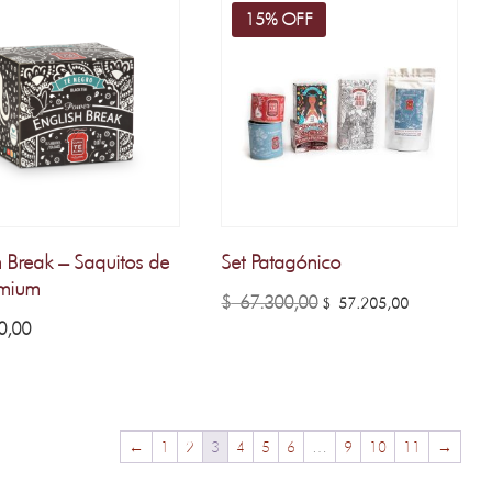
15% OFF
h Break – Saquitos de
Set Patagónico
emium
El
El
$
67.300,00
$
57.205,00
0,00
precio
precio
original
actual
era:
es:
$ 67.300,00.
$ 57.205,
←
1
2
3
4
5
6
…
9
10
11
→