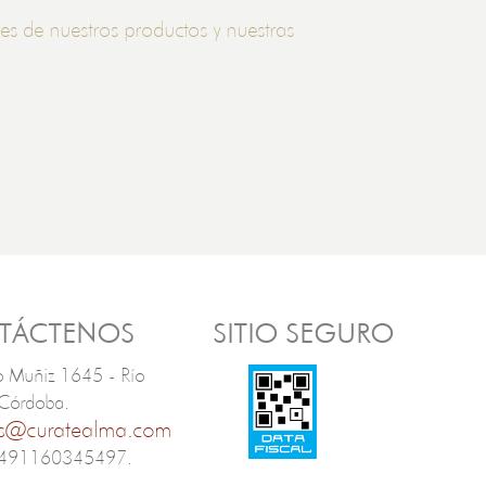
es de nuestros productos y nuestras
TÁCTENOS
SITIO SEGURO
o Muñiz 1645 - Río
 Córdoba.
s@curatealma.com
5491160345497.