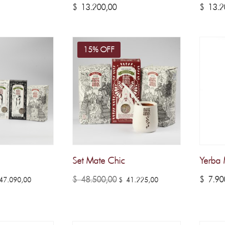
$
13.200,00
$
13.2
15% OFF
Set Mate Chic
Yerba 
El
El
El
$
48.500,00
$
7.90
7.090,00
$
41.225,00
ecio
precio
precio
precio
iginal
actual
original
actual