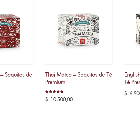
a:
es:
era:
es:
55.400,00.
$ 47.090,00.
$ 48.500,00.
$ 41.225,00.
 – Saquitos de
Thai Matea – Saquitos de Té
Englis
Premium
Té Pr
$
6.50
Valorado
$
10.500,00
con
5.00
de 5