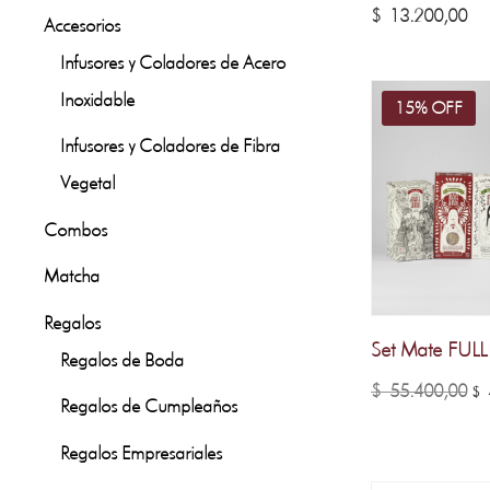
$
13.200,00
Accesorios
Infusores y Coladores de Acero
Inoxidable
15% OFF
Infusores y Coladores de Fibra
Vegetal
Combos
Matcha
Regalos
Set Mate FULL
Regalos de Boda
El
$
55.400,00
$
4
Regalos de Cumpleaños
pr
Regalos Empresariales
or