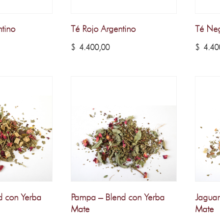
ntino
Té Rojo Argentino
Té Neg
$
4.400,00
$
4.40
d con Yerba
Pampa – Blend con Yerba
Jaguar
Mate
Mate