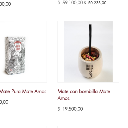
Valorado
El
El
$
59.100,00
$
50.235,00
00,00
con
5.00
de 5
precio
precio
original
actual
era:
es:
$ 59.100,00.
$ 50.235,
Mate Pura Mate Amos
Mate con bombilla Mate
Amos
0,00
$
19.500,00