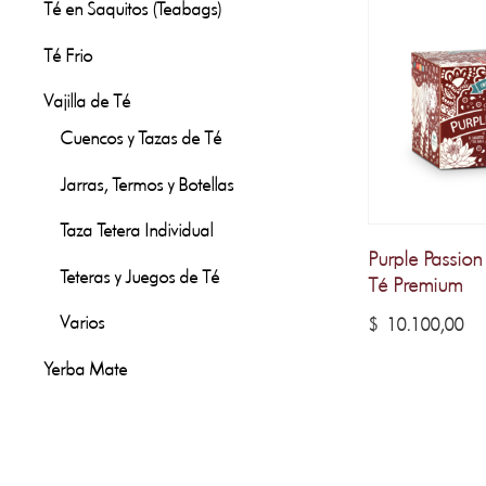
er
Té en Saquitos (Teabags)
$ 
Té Frio
Vajilla de Té
Cuencos y Tazas de Té
Jarras, Termos y Botellas
Taza Tetera Individual
Purple Passion
Teteras y Juegos de Té
Té Premium
Varios
$
10.100,00
Yerba Mate