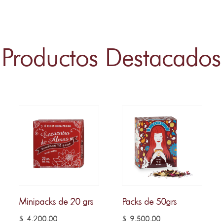
Productos Destacados
Minipacks de 20 grs
Packs de 50grs
$
4.200,00
$
9.500,00