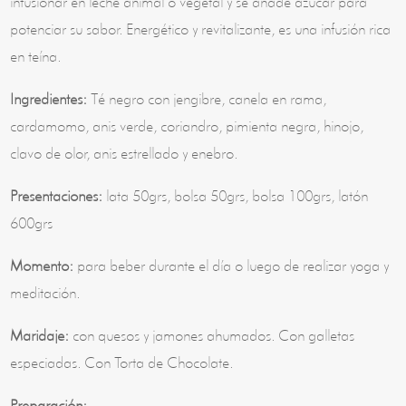
infusionar en leche animal o vegetal y se añade azúcar para
potenciar su sabor. Energético y revitalizante, es una infusión rica
en teína.
Ingredientes:
Té negro con jengibre, canela en rama,
cardamomo, anis verde, coriandro, pimienta negra, hinojo,
clavo de olor, anis estrellado y enebro.
Presentaciones:
lata 50grs, bolsa 50grs, bolsa 100grs, latón
600grs
Momento:
para beber durante el día o luego de realizar yoga y
meditación.
Maridaje:
con quesos y jamones ahumados. Con galletas
especiadas. Con Torta de Chocolate.
Preparación: