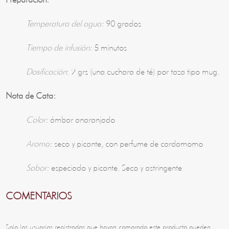
Temperatura del agua:
90 grados
Tiempo de infusión:
5 minutos
Dosificación
: 2 grs (una cuchara de té) por taza tipo mug.
Nota de Cata:
Color:
ámbar anaranjado
Aroma:
seco y picante, con perfume de cardamomo
Sabor:
e
speciado y picante. Seco y astringente
COMENTARIOS
Solo los usuarios registrados que hayan comprado este producto pueden