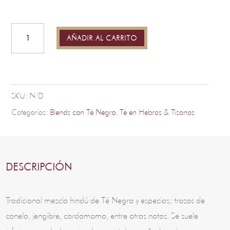
Bombay
Spirit
-
Libertad
AÑADIR AL CARRITO
cantidad
SKU:
N/D
Categorías:
Blends con Té Negro
,
Té en Hebras & Tisanas
DESCRIPCIÓN
Tradicional mezcla hindú de Té Negro y especias; trozos de
canela, jengibre, cardamomo, entre otras notas. Se suele