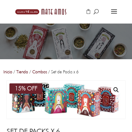
Inicio
/
Tienda
/
Combos
/ Set de Packs x 6
15% OFF
SET DE PACKS X 6