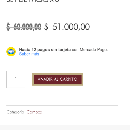
$
60.000,00
El
El
$
51.000,00
precio
precio
original
actual
era:
es:
Hasta 12 pagos sin tarjeta
con Mercado Pago.
$ 60.000,00.
$ 51.000,0
Saber más
Set
de
Packs
x
AÑADIR AL CARRITO
6
cantidad
Categoría:
Combos