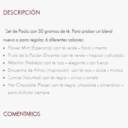
DESCRIPCIÓN
Set de Packs con 50 gramos de té. Para probar un blend
nuevo o para regalar, 6 diferentes sabores:
Flower Mint (Esperanza) con té verde – floral y menta
Fruta de la Pasión (Encanto) con té verde – tropical y afrutada
Máxima (Nobleza) con té rojo – elegante y con fuerza
Encuentro de Almas (Inspiración) con té rojo – dulce y místico
Sunrise (Voluntad) con té negro – citrico y canela
Hot Chocolate (Placer) con té negro, chocolate y almendras –
para disfrutar siempre
COMENTARIOS