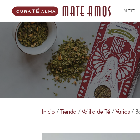
INICIO
Inicio
/
Tienda
/
Vajilla de Té
/
Varios
/ Bo