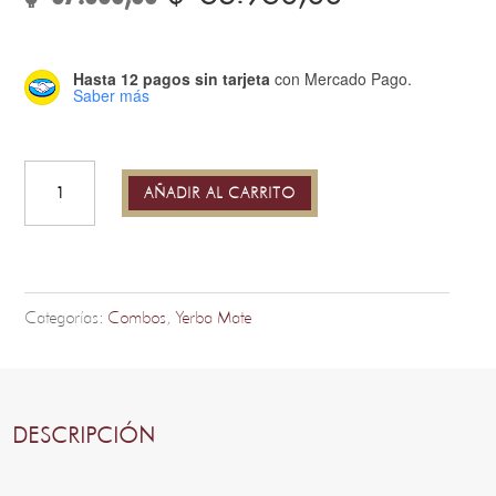
precio
precio
original
actual
era:
es:
Hasta 12 pagos sin tarjeta
con Mercado Pago.
$ 67.000,00.
$ 56.950,0
Saber más
Set
Mate
Amos
con
AÑADIR AL CARRITO
Blends
II
cantidad
Categorías:
Combos
,
Yerba Mate
DESCRIPCIÓN