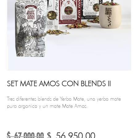
SET MATE AMOS CON BLENDS II
Tres diferentes blends de Yerba Mate, una yerba mate
pura organica y un mate Mate Amos.
$
67.000,00
El
El
$
56.950,00