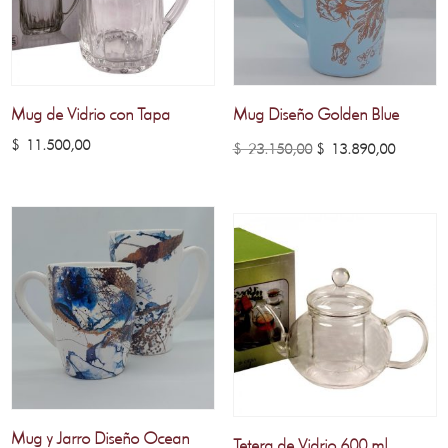
Mug de Vidrio con Tapa
Mug Diseño Golden Blue
El
El
$
11.500,00
$
23.150,00
$
13.890,00
precio
precio
original
actual
era:
es:
$ 23.150,00.
$ 13.89
Mug y Jarro Diseño Ocean
Tetera de Vidrio 600 ml