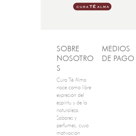
SOBRE
MEDIOS
NOSOTRO
DE PAGO
S
Cura Té Alma
nace como libre
expresión del
espíritu y de la
naturaleza.
Sabores y
perfumes, cuya
motivación