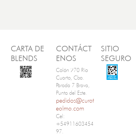
CARTA DE
CONTÁCT
SITIO
BLENDS
ENOS
SEGURO
Colón 270 Río
Cuarto, Cba.
Parada 7 Brava,
Punta del Este.
pedidos@curat
ealma.com
Cel:
+54911603454
97.