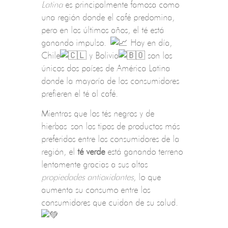
Latina
es principalmente famosa como
una región donde el café predomina,
pero en los últimos años, el té está
ganando impulso.
Hoy en día,
Chile
y
Bolivia
son los
únicos dos países de América Latina
donde la mayoría de los consumidores
prefieren el té al café.
Mientras que los tés negros y de
hierbas son los tipos de productos más
preferidos entre los consumidores de la
región, el
té verde
está ganando terreno
lentamente gracias a sus altas
propiedades antioxidantes
, lo que
aumenta su consumo entre los
consumidores que cuidan de su salud.