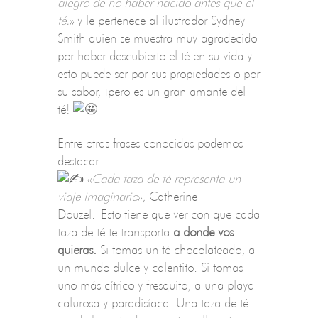
alegro de no haber nacido antes que el
té.
» y le pertenece al ilustrador Sydney
Smith quien se muestra muy agradecido
por haber descubierto el té en su vida y
esto puede ser por sus propiedades o por
su sabor
, ¡pero es un gran amante del
té!
Entre otras frases conocidas podemos
destacar:
«
Cada taza de té representa un
viaje imaginario
», Catherine
Douzel. Esto tiene que ver con que cada
taza de té te transporta
a donde vos
quieras.
Si tomas un té chocolateado, a
un mundo dulce y calentito. Si tomas
uno más cítrico y fresquito, a una playa
calurosa y paradisíaca. Una taza de té