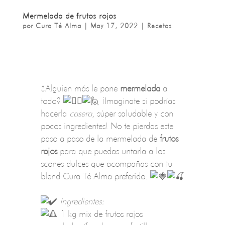
Mermelada de frutos rojos
por
Cura Té Alma
|
May 17, 2022
|
Recetas
¿Alguien más le pone
mermelada
a
todo?
¡Imaginate si podrías
hacerla
casera
, súper saludable y con
pocos ingredientes! No te pierdas este
paso a paso de la mermelada de
frutos
rojos
para que puedas untarla a los
scones dulces que acompañas con tu
blend Cura Té Alma preferido.
Ingredientes:
1 kg mix de frutos rojos