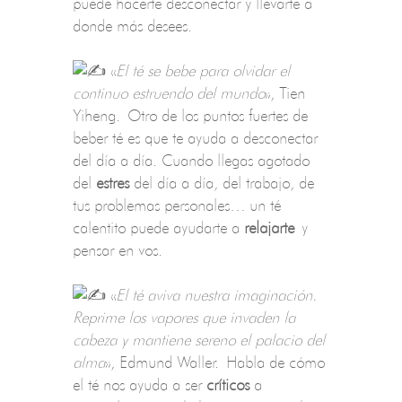
puede hacerte desconectar y llevarte a
donde más desees.
«
El té se bebe para olvidar el
continuo estruendo del mundo
», Tien
Yiheng. Otro de los puntos fuertes de
beber té es que te ayuda a desconectar
del día a día. Cuando llegas agotado
del
estres
del día a día, del trabajo, de
tus problemas personales… un té
calentito puede ayudarte a
relajarte
y
pensar en vos.
«
El té aviva nuestra imaginación.
Reprime los vapores que invaden la
cabeza y mantiene sereno el palacio del
alma
», Edmund Waller. Habla de cómo
el té nos ayuda a ser
críticos
a