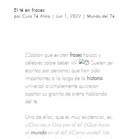
El té en frases
por
Cura Té Alma
|
Jun 1, 2022
|
Mundo del Té
¿Sabían que existen
frases
típicas y
célebres sobre beber
té
?
Suelen ser
escritas por personas que han sido
importantes a lo largo de la
historia
universal o simplemente quisieron
aportar su granito de arena hablando
del té.
Una de ellas, que es muy existencial, es:
«
¡Gracias a Dios por el té! ¿Qué haría
el
mundo
sin el té? ¿Cómo existe? Me