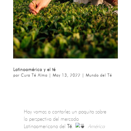
Latinoamérica y el té
por
Cura Té Alma
|
May 13, 2022
|
Mundo del Té
Hoy vamos a contarles un poquito sobre
la perspectiva del mercado
Latinoamericano del
Té
.
América