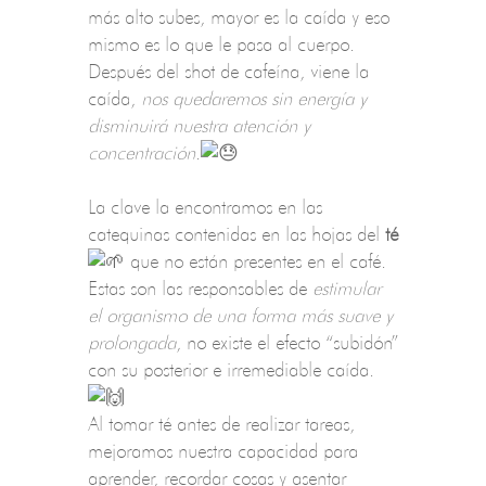
más alto subes, mayor es la caída y eso
mismo es lo que le pasa al cuerpo.
Después del shot de cafeína, viene la
caída,
nos quedaremos sin energía y
disminuirá nuestra atención y
concentración
.
La clave la encontramos en las
catequinas contenidas en las hojas del
té
que no están presentes en el café.
Estas son las responsables de
estimular
el organismo de una forma más suave y
prolongada
, no existe el efecto “subidón”
con su posterior e irremediable caída.
Al tomar té antes de realizar tareas,
mejoramos nuestra capacidad para
aprender, recordar cosas y asentar