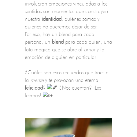
involucran emociones vinculadas a los
sentidos son momentos que construyen
nuestra
identidad
, quiénes somos y
quienes no queremos dejar de ser.
Por eso, hay un blend para cada
persona, un
blend
para cada quien, una
lata mágica que se abre al
amor
y la
emoción de alguien en particular…
¿Cuáles son esos recuerdos que traes a
la
mente
y te provocan una eterna
felicidad
?
¿Nos cuentan? ¡Lxs
leemos!