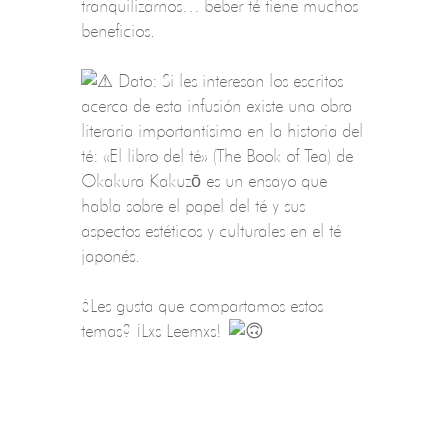
tranquilizarnos… beber té tiene muchos
beneficios.
Dato: Si les interesan los escritos
acerca de esta infusión existe una obra
literaria importantísima en la historia del
té: «El libro del té» (The Book of Tea) de
Okakura Kakuzō es un ensayo que
habla sobre el papel del té y sus
aspectos estéticos y culturales en el té
japonés.
¿Les gusta que compartamos estos
temas? ¡Lxs Leemxs!