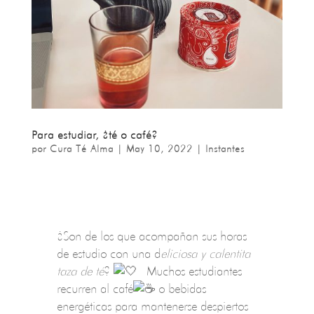
Para estudiar, ¿té o café?
por
Cura Té Alma
|
May 10, 2022
|
Instantes
¿Son de los que acompañan sus horas
de estudio con una d
eliciosa y calentita
taza de té
?
Muchos estudiantes
recurren al café
o bebidas
energéticas para mantenerse despiertos